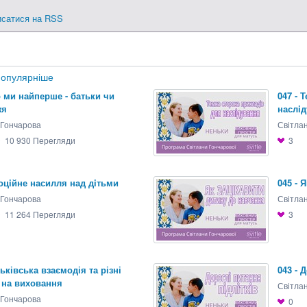
исатися на RSS
опулярніше
о ми найперше - батьки чи
047 - 
жя
наслi
 Гончарова
Світла
10 930
Перегляди
3
моцiйне насилля над дiтьми
045 - 
 Гончарова
Світла
11 264
Перегляди
3
тьківська взаємодія та різні
043 - 
 на виховання
Світла
 Гончарова
0