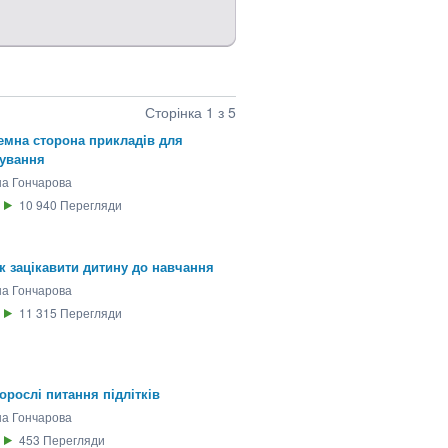
Сторінка 1 з 5
Темна сторона прикладiв для
дування
на Гончарова
10 940
Перегляди
Як зацікавити дитину до навчання
на Гончарова
11 315
Перегляди
Дорослі питання підлітків
на Гончарова
453
Перегляди