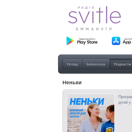
Огляд
Бібліотека
Подкасти
Неньки
Програм
дітей у