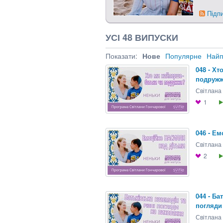
Підп
УСІ 48 ВИПУСКИ
Показати:
Нове
Популярне
Найп
048 - Хт
подруж
Світлана
1
046 - Е
Світлана
2
044 - Ба
погляди
Світлана