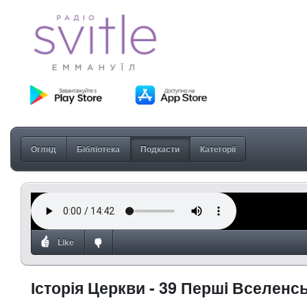
Огляд
Бібліотека
Подкасти
Категорії
Like
Історія Церкви - 39 Першi Вселенс