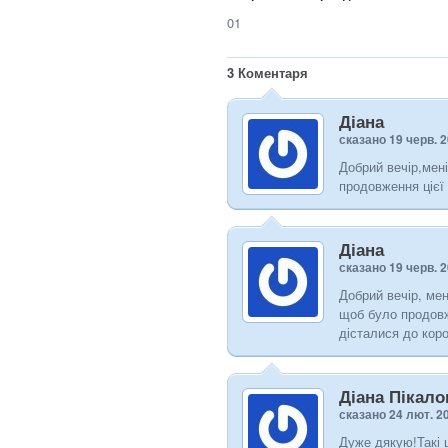
01
3
Коментаря
Діана
сказано 19 черв. 
Добрий вечір,мені
продовження цієї 
Діана
сказано 19 черв. 
Добрий вечір, мен
щоб було продовж
дісталися до кор
Діана Пікало
сказано 24 лют. 2
Дуже дякую!Такі ц