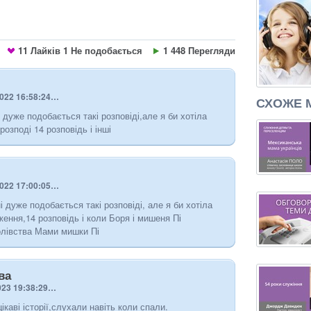
11
Лайків
1
Не подобається
1 448 Перегляди
2022 16:58:24…
СХОЖЕ 
 дуже подобається такі розповіді,але я би хотіла
розподі 14 розповідь і інші
2022 17:00:05…
і дуже подобається такі розповіді, але я би хотіла
ення,14 розповідь і коли Боря і мишеня Пі
олівства Мами мишки Пі
ва
023 19:38:29…
ікаві історії,слухали навіть коли спали.