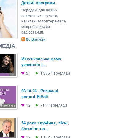
Дитячі програми
Передачі для наших
найменших слухачів,
начитані волонтерами та
співробітниками
радіостанції.
86
Випуски
МЕДІА
Мексиканська мама
українців |...
5
1 385
Перегляди
28.10.24 - Визначнi
постатi Бiблiї
12
714
Перегляди
54 роки служіння, пісні,
батьківство...
12
1 102
Перегляди