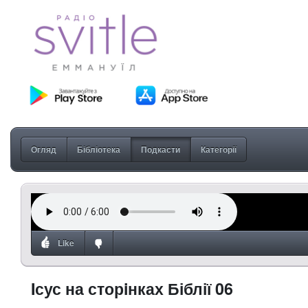
Огляд
Бібліотека
Подкасти
Категорії
Like
Iсус на сторiнках Біблії 06