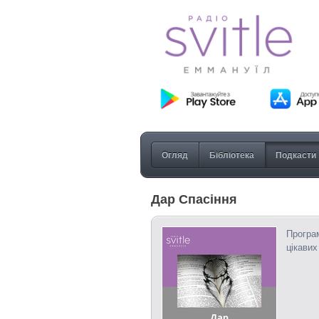
Огляд
Бібліотека
Подкасти
Дар Спасіння
Програм
цікавих