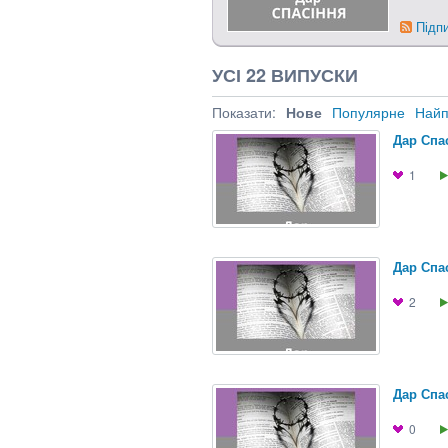
Підп
УСІ 22 ВИПУСКИ
Показати:
Нове
Популярне
Найп
Дар Спас
1
Дар Спас
2
Дар Спас
0