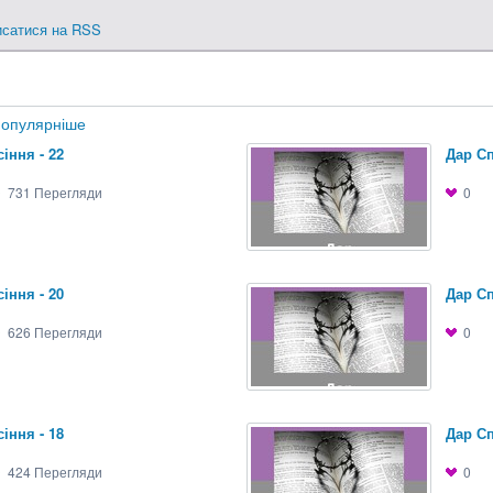
исатися на RSS
опулярніше
іння - 22
Дар Сп
731
Перегляди
0
іння - 20
Дар Сп
626
Перегляди
0
іння - 18
Дар Сп
424
Перегляди
0