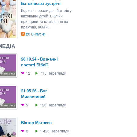
Батьківські зустрічі
Корисні поради для батьків у
вихованні дітей: Біблійні
принципи та їх втілення на
практиці, обмін...
20
Випуски
МЕДІА
28.10.24 - Визначнi
постатi Бiблiї
12
715
Перегляди
21.05.26 - Бог
Милостивий
5
126
Перегляди
Вiктор Матвєєв
2
1 426
Перегляди