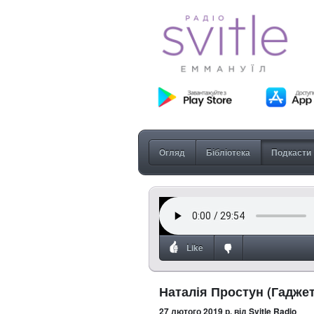
Огляд
Бібліотека
Подкасти
Like
Наталія Простун (Гаджет
27 лютого 2019 р.
від Svitle Radio