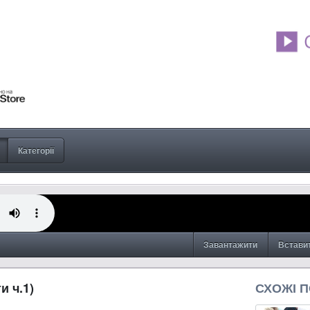
Категорії
Завантажити
Встави
и ч.1)
СХОЖІ 