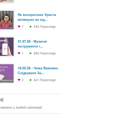
Як воскресіння Христа
вплинуло на хід...
7
343
Перегляди
31.07.26 - Музичнi
інструменти і...
1
284
Перегляди
18.02.26 - Чому Важливо
Слідкувати За...
2
441
Перегляди
ІЇ
авлено у жодній категорії.